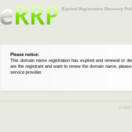
Expired Registration Recovery Pol
Please notice:
Bitte beachten Sie:
This domain name registration has expired and renewal or dele
Diese Domainregistrierung ist abgelaufen und die Verläng
are the registrant and want to renew the domain name, please 
Domain stehen an. Wenn Sie der Registrant sind und di
service provider.
verlängern möchten, kontaktieren Sie bitte Ihren Service-Provid
© 2026